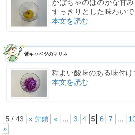
かぼちゃのほのかな甘み
すっきりとした味わいで
本文を読む
紫キャベツのマリネ
程よい酸味のある味付け
本文を読む
5 / 43
« 先頭
«
...
3
4
5
6
7
...
1
»