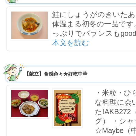
鮭にしょうがのきいたあ
体温まる初冬の一品です
っぷりでバランスもgoo
本文を読む
【献立】食感色々★好吃中華
・米粒・ひら
な料理に会
た!AKB2
グ） ・シ
☆Maybe