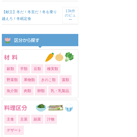
13k件
【献立】冬だ！冬至だ！冬を乗り
のビュ
越えろ！冬眠定食
ー
穀類
芋類
豆類
種実類
野菜類
果物類
きのこ類
藻類
魚介類
肉類
卵類
乳・乳製品
主食
主菜
副菜
汁物
デザート