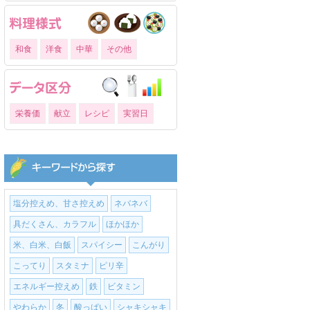
和食
洋食
中華
その他
栄養価
献立
レシピ
実習日
塩分控えめ、甘さ控えめ
ネバネバ
具だくさん、カラフル
ほかほか
米、白米、白飯
スパイシー
こんがり
こってり
スタミナ
ピリ辛
エネルギー控えめ
鉄
ビタミン
やわらか
冬
酸っぱい
シャキシャキ