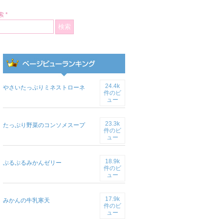
 *
24.4k
やさいたっぷりミネストローネ
件のビ
ュー
23.3k
たっぷり野菜のコンソメスープ
件のビ
ュー
18.9k
ぷるぷるみかんゼリー
件のビ
ュー
17.9k
みかんの牛乳寒天
件のビ
ュー