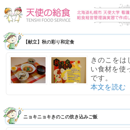
【献立】秋の彩り和定食
きのこをは
い食材を使
です。
本文を読む
ニョキニョキきのこの炊き込みご飯