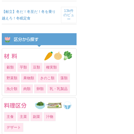
13k件
【献立】冬だ！冬至だ！冬を乗り
のビュ
越えろ！冬眠定食
ー
穀類
芋類
豆類
種実類
野菜類
果物類
きのこ類
藻類
魚介類
肉類
卵類
乳・乳製品
主食
主菜
副菜
汁物
デザート