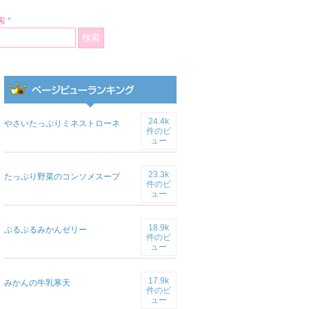
 *
24.4k
やさいたっぷりミネストローネ
件のビ
ュー
23.3k
たっぷり野菜のコンソメスープ
件のビ
ュー
18.9k
ぷるぷるみかんゼリー
件のビ
ュー
17.9k
みかんの牛乳寒天
件のビ
ュー