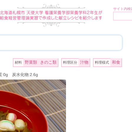
サイト内検索
野菜類
きのこ類
汁物
和食
材料
料理区分
料理様式
質:0g 炭水化物:2.6g