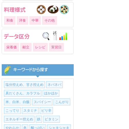
和食
洋食
中華
その他
栄養価
献立
レシピ
実習日
塩分控えめ、甘さ控えめ
ネバネバ
具だくさん、カラフル
ほかほか
米、白米、白飯
スパイシー
こんがり
こってり
スタミナ
ピリ辛
エネルギー控えめ
鉄
ビタミン
やわらか
冬
酸っぱい
シャキシャキ