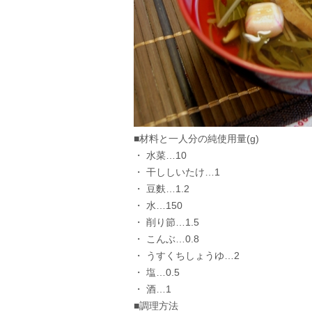
■材料と一人分の純使用量(g)
・ 水菜…10
・ 干ししいたけ…1
・ 豆麩…1.2
・ 水…150
・ 削り節…1.5
・ こんぶ…0.8
・ うすくちしょうゆ…2
・ 塩…0.5
・ 酒…1
■調理方法