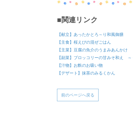
■関連リンク
【献立】あったかとろ～り和風御膳
【主食】桜えびの混ぜごはん
【主菜】豆腐の魚介のうまみあんかけ
【副菜】ブロッコリーの甘みそ和え ～
【汁物】お麩のお吸い物
【デザート】抹茶のみるくかん
前のページへ戻る