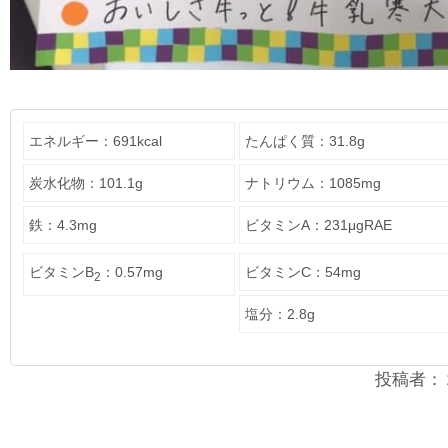
エネルギー：691kcal
たんぱく質：31.8g
炭水化物：101.1g
ナトリウム：1085mg
鉄：4.3mg
ビタミンA：231μgRAE
ビタミンB
：0.57mg
ビタミンC：54mg
2
塩分：2.8g
投稿者：２年