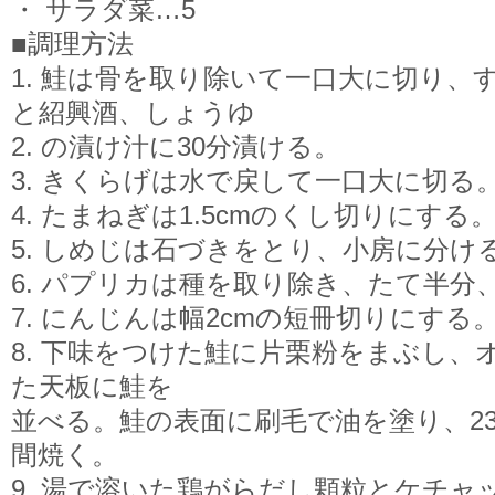
・ サラダ菜…5
■調理方法
1. 鮭は骨を取り除いて一口大に切り、
と紹興酒、しょうゆ
2. の漬け汁に30分漬ける。
3. きくらげは水で戻して一口大に切る
4. たまねぎは1.5cmのくし切りにする
5. しめじは石づきをとり、小房に分け
6. パプリカは種を取り除き、たて半分
7. にんじんは幅2cmの短冊切りにする
8. 下味をつけた鮭に片栗粉をまぶし、
た天板に鮭を
並べる。鮭の表面に刷毛で油を塗り、23
間焼く。
9. 湯で溶いた鶏がらだし顆粒とケチャ