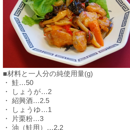
■材料と一人分の純使用量(g)
・ 鮭…50
・ しょうが…2
・ 紹興酒…2.5
・ しょうゆ…1
・ 片栗粉…3
・ 油（鮭用）…2.2