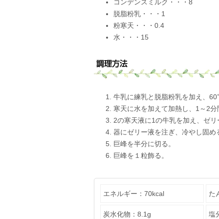
コンデンスミルク・・・8
脱脂粉乳・・・1
粉寒天・・・0.4
水・・・15
牛乳に練乳と脱脂粉乳を加え、60
寒天に水を加えて加熱し、1～2
2の寒天液に1の牛乳を加え、ゼリ
器にゼリー液を注ぎ、冷やし固め
巨峰を半分に切る。
巨峰を１粒飾る。
エネルギー：70kcal
た
炭水化物：8.1g
塩分