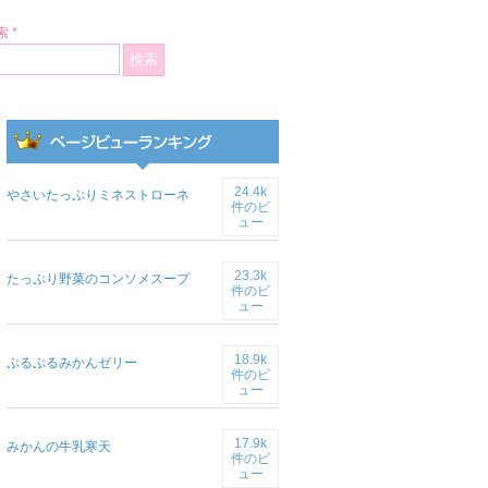
 *
24.4k
やさいたっぷりミネストローネ
件のビ
ュー
23.3k
たっぷり野菜のコンソメスープ
件のビ
ュー
18.9k
ぷるぷるみかんゼリー
件のビ
ュー
17.9k
みかんの牛乳寒天
件のビ
ュー