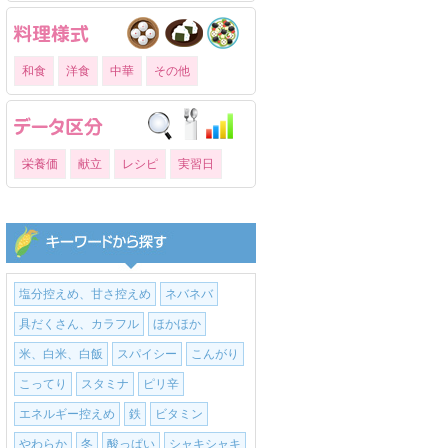
和食
洋食
中華
その他
栄養価
献立
レシピ
実習日
塩分控えめ、甘さ控えめ
ネバネバ
具だくさん、カラフル
ほかほか
米、白米、白飯
スパイシー
こんがり
こってり
スタミナ
ピリ辛
エネルギー控えめ
鉄
ビタミン
やわらか
冬
酸っぱい
シャキシャキ