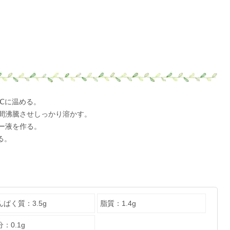
℃に温める。
分間沸騰させしっかり溶かす。
ー液を作る。
る。
んぱく質：3.5g
脂質：1.4g
：0.1g