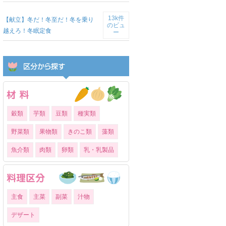
13k件
【献立】冬だ！冬至だ！冬を乗り
のビュ
越えろ！冬眠定食
ー
穀類
芋類
豆類
種実類
野菜類
果物類
きのこ類
藻類
魚介類
肉類
卵類
乳・乳製品
主食
主菜
副菜
汁物
デザート