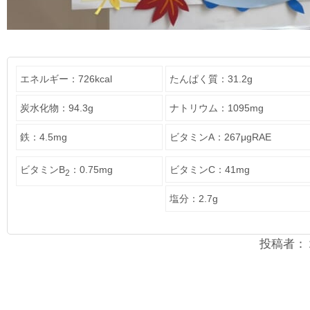
エネルギー：726kcal
たんぱく質：31.2g
炭水化物：94.3g
ナトリウム：1095mg
鉄：4.5mg
ビタミンA：267μgRAE
ビタミンB
：0.75mg
ビタミンC：41mg
2
塩分：2.7g
投稿者：２年