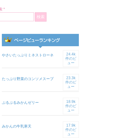
 *
24.4k
やさいたっぷりミネストローネ
件のビ
ュー
23.3k
たっぷり野菜のコンソメスープ
件のビ
ュー
18.9k
ぷるぷるみかんゼリー
件のビ
ュー
17.9k
みかんの牛乳寒天
件のビ
ュー