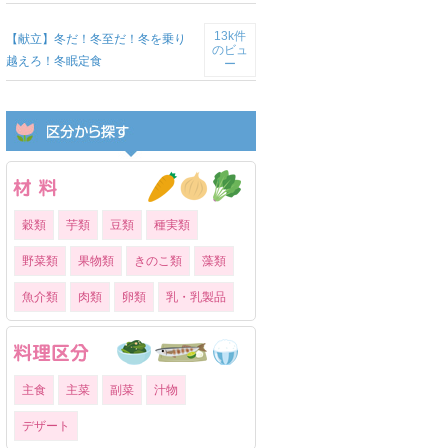
13k件
【献立】冬だ！冬至だ！冬を乗り
のビュ
越えろ！冬眠定食
ー
穀類
芋類
豆類
種実類
野菜類
果物類
きのこ類
藻類
魚介類
肉類
卵類
乳・乳製品
主食
主菜
副菜
汁物
デザート