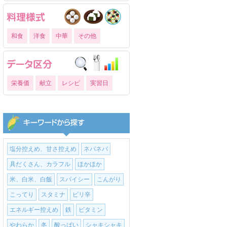
和食
洋食
中華
その他
栄養価
献立
レシピ
実習日
塩分控えめ、甘さ控えめ
ネバネバ
具だくさん、カラフル
ほかほか
米、白米、白飯
スパイシー
こんがり
こってり
スタミナ
ピリ辛
エネルギー控えめ
鉄
ビタミン
やわらか
冬
酸っぱい
シャキシャキ