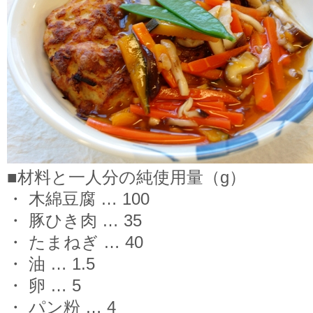
■材料と一人分の純使用量（g）
・ 木綿豆腐 … 100
・ 豚ひき肉 … 35
・ たまねぎ … 40
・ 油 … 1.5
・ 卵 … 5
・ パン粉 … 4