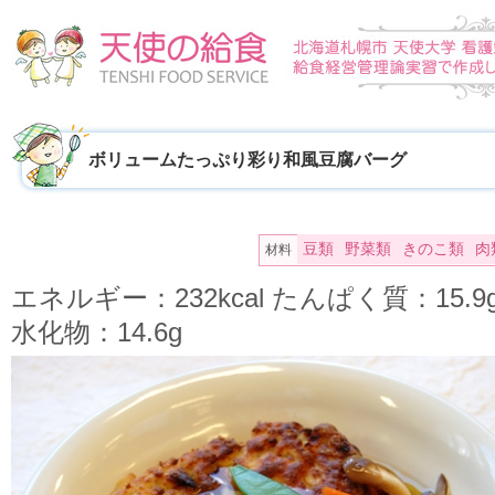
ボリュームたっぷり彩り和風豆腐バーグ
豆類
野菜類
きのこ類
肉
材料
エネルギー：232kcal たんぱく質：15.
水化物：14.6g