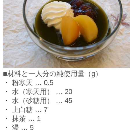
■材料と一人分の純使用量（g）
・ 粉寒天 … 0.5
・ 水（寒天用） … 20
・ 水（砂糖用） … 45
・ 上白糖 … 7
・ 抹茶 … 1
・ 湯 … 5