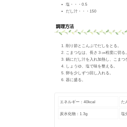
塩・・・0.5
だし汁・・・150
削り節とこんぶでだしをとる。
こまつなは、長さ３㎝程度に切る
鍋にだし汁を入れ加熱し、こまつ
しょうゆ、塩で味を整える。
卵を少しずつ回し入れる。
器に盛る。
エネルギー：40kcal
た
炭水化物：1.3g
塩分