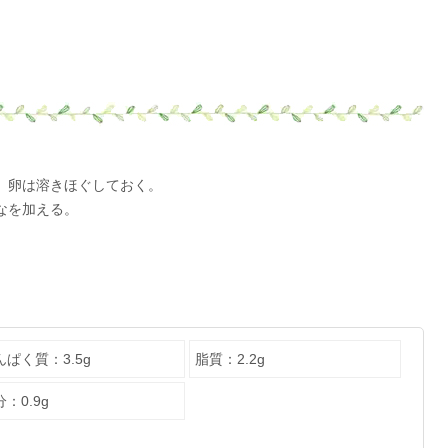
。卵は溶きほぐしておく。
なを加える。
んぱく質：3.5g
脂質：2.2g
：0.9g