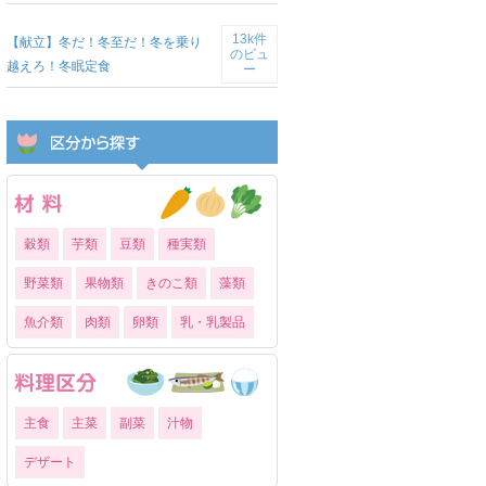
13k件
【献立】冬だ！冬至だ！冬を乗り
のビュ
越えろ！冬眠定食
ー
穀類
芋類
豆類
種実類
野菜類
果物類
きのこ類
藻類
魚介類
肉類
卵類
乳・乳製品
主食
主菜
副菜
汁物
デザート