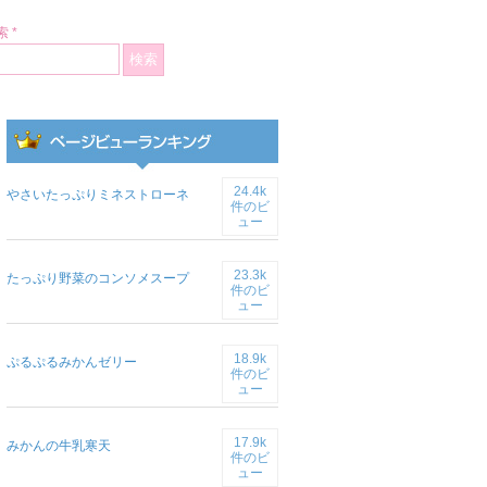
 *
24.4k
やさいたっぷりミネストローネ
件のビ
ュー
23.3k
たっぷり野菜のコンソメスープ
件のビ
ュー
18.9k
ぷるぷるみかんゼリー
件のビ
ュー
17.9k
みかんの牛乳寒天
件のビ
ュー