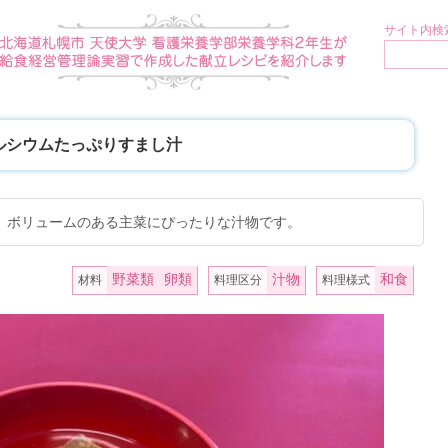
サイト内検索
ルシウムたっぷりすまし汁
。ボリュームのある主菜にぴったりな汁物です。
野菜類
卵類
汁物
和食
材料
料理区分
料理様式