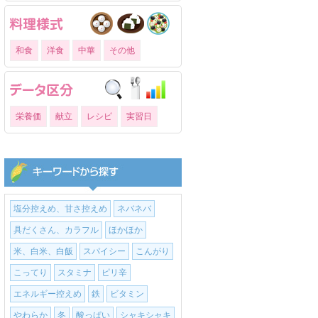
和食
洋食
中華
その他
栄養価
献立
レシピ
実習日
塩分控えめ、甘さ控えめ
ネバネバ
具だくさん、カラフル
ほかほか
米、白米、白飯
スパイシー
こんがり
こってり
スタミナ
ピリ辛
エネルギー控えめ
鉄
ビタミン
やわらか
冬
酸っぱい
シャキシャキ