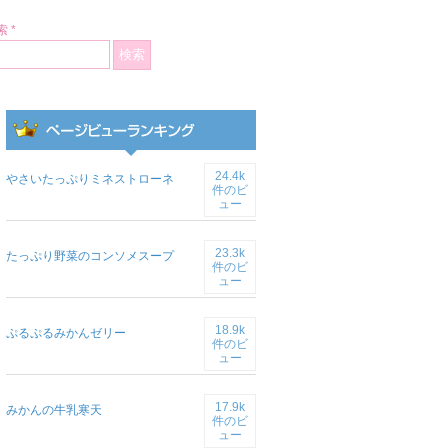
 *
24.4k
やさいたっぷりミネストローネ
件のビ
ュー
23.3k
たっぷり野菜のコンソメスープ
件のビ
ュー
18.9k
ぷるぷるみかんゼリー
件のビ
ュー
17.9k
みかんの牛乳寒天
件のビ
ュー