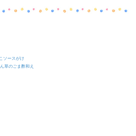
こソースがけ
れん草のごま酢和え