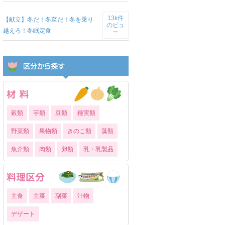
13k件
【献立】冬だ！冬至だ！冬を乗り
のビュ
越えろ！冬眠定食
ー
穀類
芋類
豆類
種実類
野菜類
果物類
きのこ類
藻類
魚介類
肉類
卵類
乳・乳製品
主食
主菜
副菜
汁物
デザート