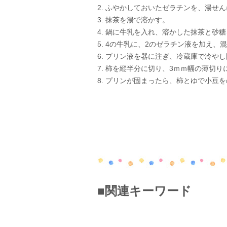
2. ふやかしておいたゼラチンを、湯せ
3. 抹茶を湯で溶かす。
4. 鍋に牛乳を入れ、溶かした抹茶と砂
5. 4の牛乳に、2のゼラチン液を加え、
6. プリン液を器に注ぎ、冷蔵庫で冷や
7. 柿を縦半分に切り、3ｍｍ幅の薄切り
8. プリンが固まったら、柿とゆで小豆
■関連キーワード