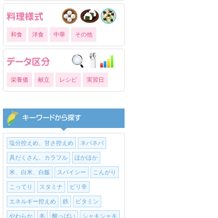
和食
洋食
中華
その他
栄養価
献立
レシピ
実習日
塩分控えめ、甘さ控えめ
ネバネバ
具だくさん、カラフル
ほかほか
米、白米、白飯
スパイシー
こんがり
こってり
スタミナ
ピリ辛
エネルギー控えめ
鉄
ビタミン
やわらか
冬
酸っぱい
シャキシャキ