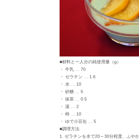
■材料と一人分の純使用量（g）
・ 牛乳 … 70
・ ゼラチン … 1.6
・ 水 … 10
・ 砂糖 … 5
・ 抹茶 … 0.5
・ 湯 … 2
・ 柿 … 10
・ ゆで小豆缶 … 5
■調理方法
1. ゼラチンを水で20～30分程度、ふや