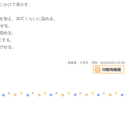
んにかけて溶かす。
糖を加え、35℃くらいに温める。
混ぜる。
し固める。
にする。
をのせる。
投稿者：２年生 日時：2010/10/01 01:05