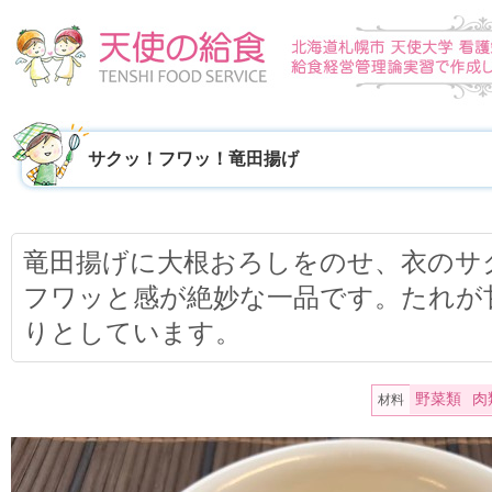
サクッ！フワッ！竜田揚げ
竜田揚げに大根おろしをのせ、衣のサ
フワッと感が絶妙な一品です。たれが
りとしています。
野菜類
肉
材料