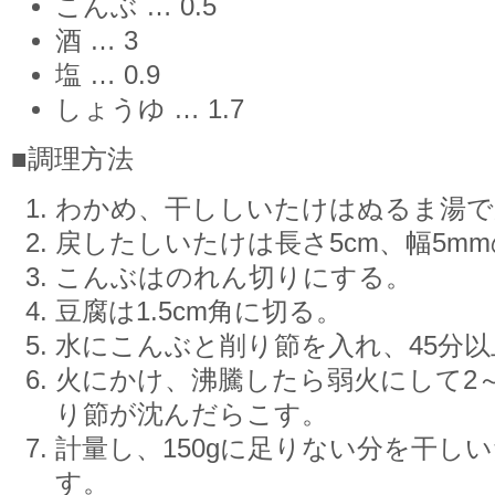
こんぶ … 0.5
酒 … 3
塩 … 0.9
しょうゆ … 1.7
■調理方法
わかめ、干ししいたけはぬるま湯で
戻したしいたけは長さ5cm、幅5m
こんぶはのれん切りにする。
豆腐は1.5cm角に切る。
水にこんぶと削り節を入れ、45分以
火にかけ、沸騰したら弱火にして2
り節が沈んだらこす。
計量し、150gに足りない分を干し
す。