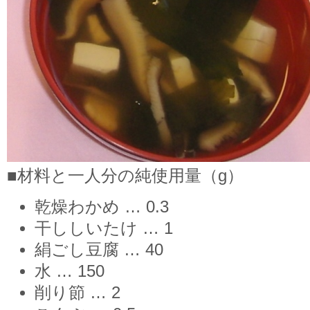
■材料と一人分の純使用量（g）
乾燥わかめ … 0.3
干ししいたけ … 1
絹ごし豆腐 … 40
水 … 150
削り節 … 2