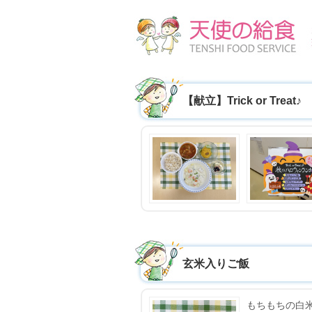
【献立】Trick or Tre
玄米入りご飯
もちもちの白