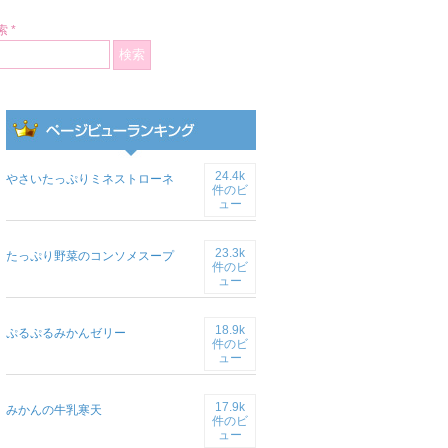
 *
24.4k
やさいたっぷりミネストローネ
件のビ
ュー
23.3k
たっぷり野菜のコンソメスープ
件のビ
ュー
18.9k
ぷるぷるみかんゼリー
件のビ
ュー
17.9k
みかんの牛乳寒天
件のビ
ュー