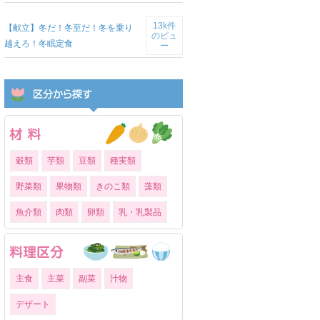
13k件
【献立】冬だ！冬至だ！冬を乗り
のビュ
越えろ！冬眠定食
ー
穀類
芋類
豆類
種実類
野菜類
果物類
きのこ類
藻類
魚介類
肉類
卵類
乳・乳製品
主食
主菜
副菜
汁物
デザート