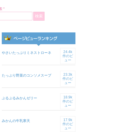
 *
24.4k
やさいたっぷりミネストローネ
件のビ
ュー
23.3k
たっぷり野菜のコンソメスープ
件のビ
ュー
18.9k
ぷるぷるみかんゼリー
件のビ
ュー
17.9k
みかんの牛乳寒天
件のビ
ュー