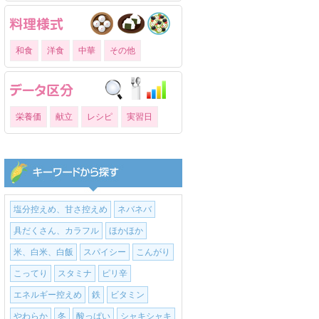
和食
洋食
中華
その他
栄養価
献立
レシピ
実習日
塩分控えめ、甘さ控えめ
ネバネバ
具だくさん、カラフル
ほかほか
米、白米、白飯
スパイシー
こんがり
こってり
スタミナ
ピリ辛
エネルギー控えめ
鉄
ビタミン
やわらか
冬
酸っぱい
シャキシャキ