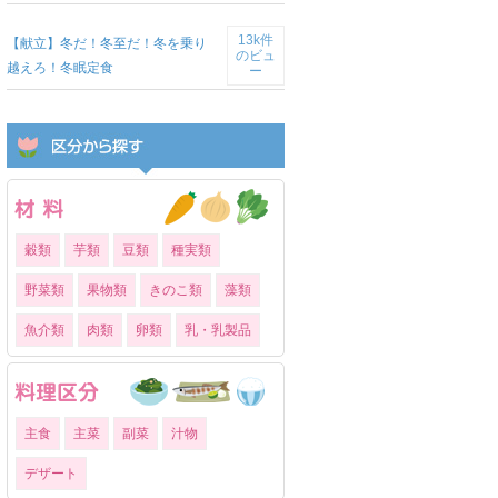
13k件
【献立】冬だ！冬至だ！冬を乗り
のビュ
越えろ！冬眠定食
ー
穀類
芋類
豆類
種実類
野菜類
果物類
きのこ類
藻類
魚介類
肉類
卵類
乳・乳製品
主食
主菜
副菜
汁物
デザート