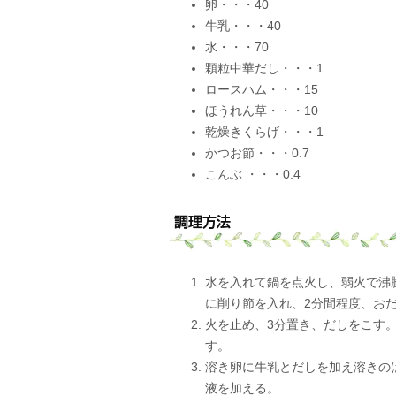
卵・・・40
牛乳・・・40
水・・・70
顆粒中華だし・・・1
ロースハム・・・15
ほうれん草・・・10
乾燥きくらげ・・・1
かつお節・・・0.7
こんぶ ・・・0.4
水を入れて鍋を点火し、弱火で沸騰
に削り節を入れ、2分間程度、お
火を止め、3分置き、だしをこす
す。
溶き卵に牛乳とだしを加え溶きの
液を加える。