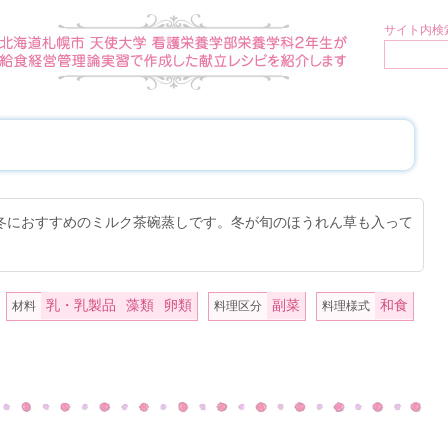
サイト内検索
冬におすすめのミルク茶碗蒸しです。冬が旬のほうれん草も入って
乳・乳製品
藻類
卵類
副菜
和食
材料
料理区分
料理様式