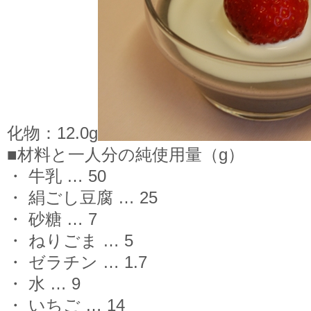
化物：12.0g
■材料と一人分の純使用量（g）
・ 牛乳 … 50
・ 絹ごし豆腐 … 25
・ 砂糖 … 7
・ ねりごま … 5
・ ゼラチン … 1.7
・ 水 … 9
・ いちご … 14