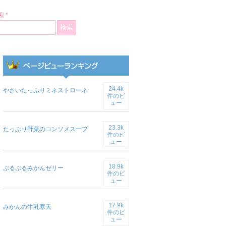
 *
24.4k
やさいたっぷりミネストローネ
件のビ
ュー
23.3k
たっぷり野菜のコンソメスープ
件のビ
ュー
18.9k
ぷるぷるみかんゼリー
件のビ
ュー
17.9k
みかんの牛乳寒天
件のビ
ュー