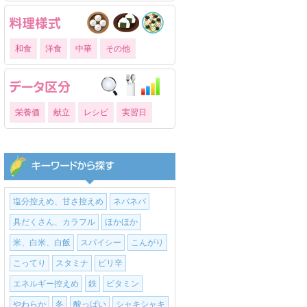
和食
洋食
中華
その他
栄養価
献立
レシピ
実習日
塩分控えめ、甘さ控えめ
ネバネバ
具だくさん、カラフル
ほかほか
米、白米、白飯
スパイシー
こんがり
こってり
スタミナ
ピリ辛
エネルギー控えめ
鉄
ビタミン
やわらか
冬
酸っぱい
シャキシャキ