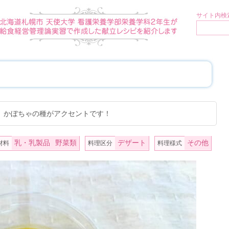
サイト内検索
。かぼちゃの種がアクセントです！
乳・乳製品
野菜類
デザート
その他
材料
料理区分
料理様式