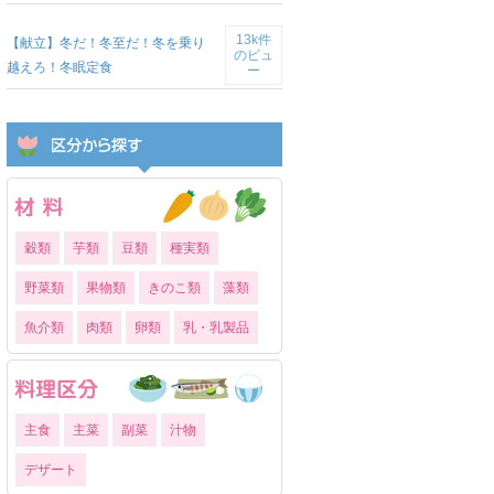
13k件
【献立】冬だ！冬至だ！冬を乗り
のビュ
越えろ！冬眠定食
ー
穀類
芋類
豆類
種実類
野菜類
果物類
きのこ類
藻類
魚介類
肉類
卵類
乳・乳製品
主食
主菜
副菜
汁物
デザート