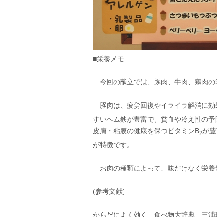
■栄養メモ
今回の献立では、豚肉、牛肉、鶏肉の
豚肉は、疲労回復やイライラ解消に効
すいヘム鉄が豊富で、貧血や冷え性の予
皮膚・粘膜の健康を保つビタミンB
が豊
2
が特徴です。
お肉の種類によって、味だけなく栄養
(参考文献)
からだによく効く 食べ物大辞典 三浦理