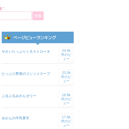
 *
24.4k
やさいたっぷりミネストローネ
件のビ
ュー
23.3k
たっぷり野菜のコンソメスープ
件のビ
ュー
18.9k
ぷるぷるみかんゼリー
件のビ
ュー
17.9k
みかんの牛乳寒天
件のビ
ュー