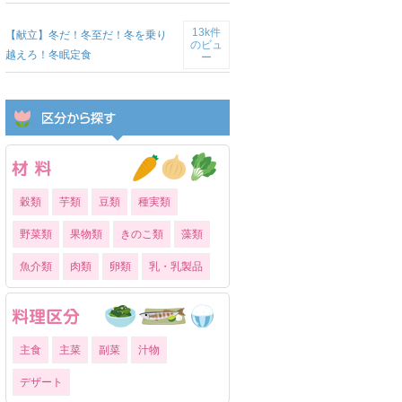
13k件
【献立】冬だ！冬至だ！冬を乗り
のビュ
越えろ！冬眠定食
ー
穀類
芋類
豆類
種実類
野菜類
果物類
きのこ類
藻類
魚介類
肉類
卵類
乳・乳製品
主食
主菜
副菜
汁物
デザート