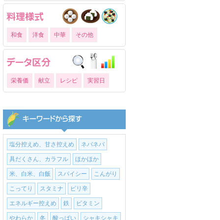
和食
洋食
中華
その他
栄養価
献立
レシピ
実習日
塩分控えめ、甘さ控えめ
ネバネバ
具だくさん、カラフル
ほかほか
米、白米、白飯
スパイシー
こんがり
こってり
スタミナ
ピリ辛
エネルギー控えめ
鉄
ビタミン
やわらか
冬
酸っぱい
シャキシャキ