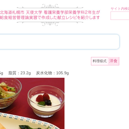
サイト内検索
洋食
料理様式
5g 脂質：23.2g 炭水化物：105.9g