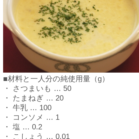
■材料と一人分の純使用量（g）
・ さつまいも … 50
・ たまねぎ … 20
・ 牛乳 … 100
・ コンソメ … 1
・ 塩 … 0.2
・ こしょう … 0.01