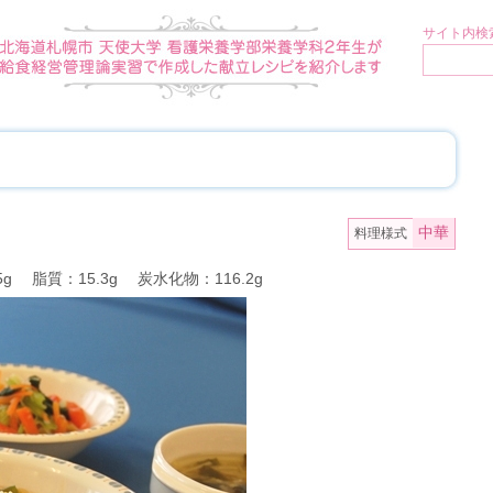
サイト内検索
中華
料理様式
5g 脂質：15.3g 炭水化物：116.2g