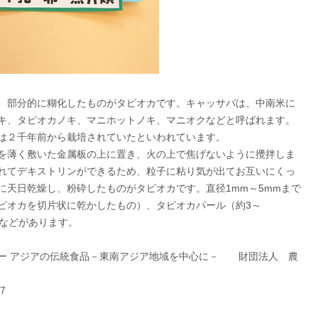
、部分的に糊化したものがタピオカです。キャッサバは、中南米に
キ、タピオカノキ、マニホットノキ、マニオクなどと呼ばれます。
は２千年前から栽培されていたといわれています。
を薄く敷いた金属板の上に置き、火の上で焦げないように攪拌しま
れてデキストリンができるため、粒子に粘り気が出てお互いにくっ
に天日乾燥し、粉砕したものがタピオカです。直径1mm～5mmまで
ピオカを切片状に乾かしたもの）、タピオカパール（約3～
）などがあります。
ー アジアの伝統食品－東南アジア地域を中心に－ 財団法人 農
7