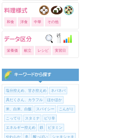
和食
洋食
中華
その他
栄養価
献立
レシピ
実習日
塩分控えめ、甘さ控えめ
ネバネバ
具だくさん、カラフル
ほかほか
米、白米、白飯
スパイシー
こんがり
こってり
スタミナ
ピリ辛
エネルギー控えめ
鉄
ビタミン
やわらか
冬
酸っぱい
シャキシャキ