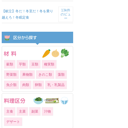
13k件
【献立】冬だ！冬至だ！冬を乗り
のビュ
越えろ！冬眠定食
ー
穀類
芋類
豆類
種実類
野菜類
果物類
きのこ類
藻類
魚介類
肉類
卵類
乳・乳製品
主食
主菜
副菜
汁物
デザート