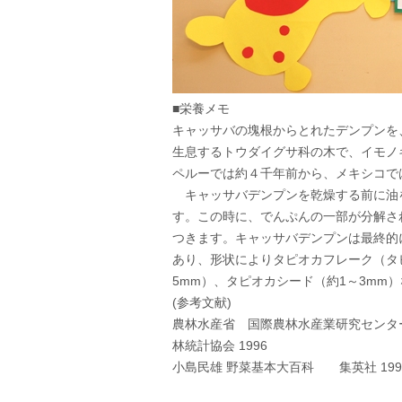
■栄養メモ
キャッサバの塊根からとれたデンプンを
生息するトウダイグサ科の木で、イモノ
ペルーでは約４千年前から、メキシコで
キャッサバデンプンを乾燥する前に油
す。この時に、でんぷんの一部が分解さ
つきます。キャッサバデンプンは最終的
あり、形状によりタピオカフレーク（タ
5mm）、タピオカシード（約1～3mm
(参考文献)
農林水産省 国際農林水産業研究センタ
林統計協会 1996
小島民雄 野菜基本大百科 集英社 199