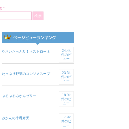
 *
24.4k
やさいたっぷりミネストローネ
件のビ
ュー
23.3k
たっぷり野菜のコンソメスープ
件のビ
ュー
18.9k
ぷるぷるみかんゼリー
件のビ
ュー
17.9k
みかんの牛乳寒天
件のビ
ュー