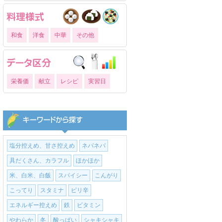
和食
洋食
中華
その他
栄養価
献立
レシピ
実習日
塩分控えめ、甘さ控えめ
ネバネバ
具だくさん、カラフル
ほかほか
米、白米、白飯
スパイシー
こんがり
こってり
スタミナ
ピリ辛
エネルギー控えめ
鉄
ビタミン
やわらか
冬
酸っぱい
シャキシャキ