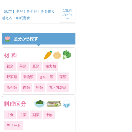
13k件
【献立】冬だ！冬至だ！冬を乗り
のビュ
越えろ！冬眠定食
ー
穀類
芋類
豆類
種実類
野菜類
果物類
きのこ類
藻類
魚介類
肉類
卵類
乳・乳製品
主食
主菜
副菜
汁物
デザート