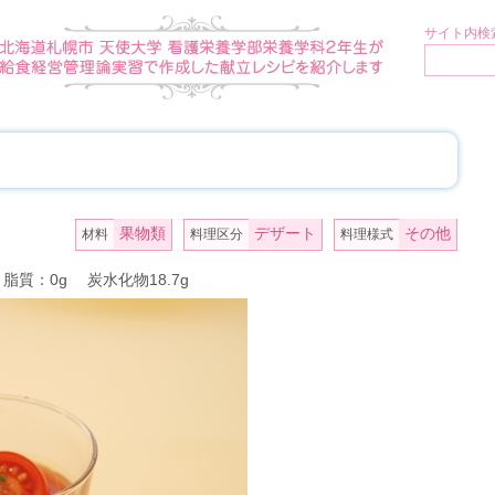
サイト内検索
果物類
デザート
その他
材料
料理区分
料理様式
 脂質：0g 炭水化物18.7g