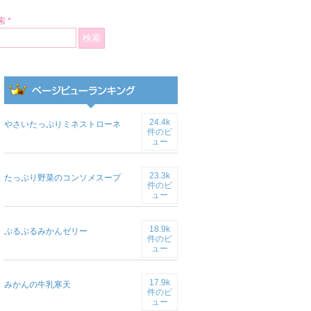
 *
24.4k
やさいたっぷりミネストローネ
件のビ
ュー
23.3k
たっぷり野菜のコンソメスープ
件のビ
ュー
18.9k
ぷるぷるみかんゼリー
件のビ
ュー
17.9k
みかんの牛乳寒天
件のビ
ュー