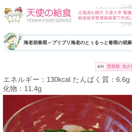
海老胡春雨～プリプリ海老のとぅるっと春雨の胡麻
野菜類
魚介
材料
エネルギー：130kcal たんぱく質：6.6
化物：11.4g