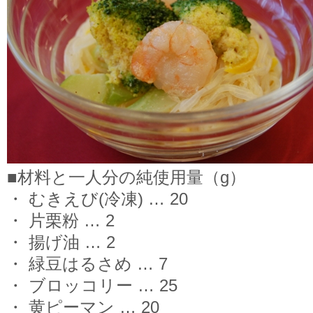
■材料と一人分の純使用量（g）
・ むきえび(冷凍) … 20
・ 片栗粉 … 2
・ 揚げ油 … 2
・ 緑豆はるさめ … 7
・ ブロッコリー … 25
・ 黄ピーマン … 20