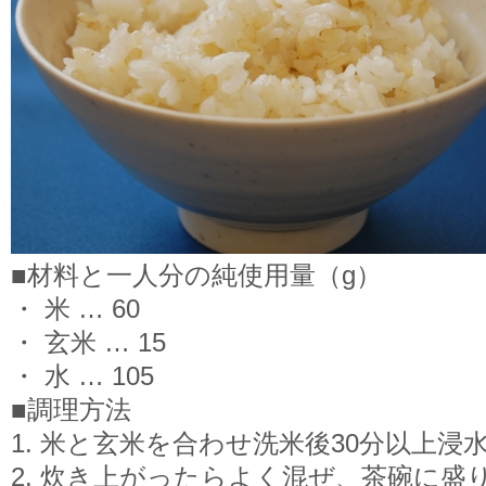
■材料と一人分の純使用量（g）
・ 米 … 60
・ 玄米 … 15
・ 水 … 105
■調理方法
1. 米と玄米を合わせ洗米後30分以上浸
2. 炊き上がったらよく混ぜ、茶碗に盛