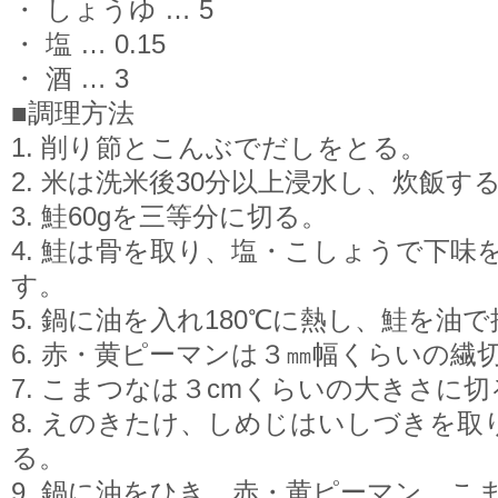
・ しょうゆ … 5
・ 塩 … 0.15
・ 酒 … 3
■調理方法
1. 削り節とこんぶでだしをとる。
2. 米は洗米後30分以上浸水し、炊飯す
3. 鮭60gを三等分に切る。
4. 鮭は骨を取り、塩・こしょうで下味
す。
5. 鍋に油を入れ180℃に熱し、鮭を油
6. 赤・黄ピーマンは３㎜幅くらいの繊
7. こまつなは３cmくらいの大きさに切
8. えのきたけ、しめじはいしづきを
る。
9. 鍋に油をひき、赤・黄ピーマン、こ