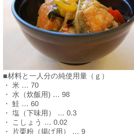
■材料と一人分の純使用量（ｇ）
・ 米 … 70
・ 水（炊飯用) … 98
・ 鮭 … 60
・ 塩（下味用） … 0.3
・ こしょう … 0.02
・ 片栗粉（揚げ用） … 9