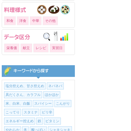
和食
洋食
中華
その他
栄養価
献立
レシピ
実習日
塩分控えめ、甘さ控えめ
ネバネバ
具だくさん、カラフル
ほかほか
米、白米、白飯
スパイシー
こんがり
こってり
スタミナ
ピリ辛
エネルギー控えめ
鉄
ビタミン
やわらか
冬
酸っぱい
シャキシャキ