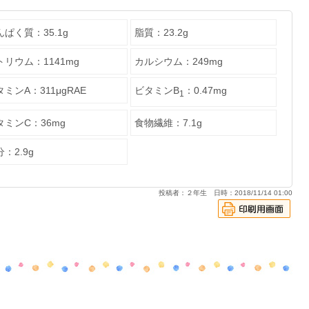
んぱく質：35.1g
脂質：23.2g
トリウム：1141mg
カルシウム：249mg
ミンA：311μgRAE
ビタミンB
：0.47mg
1
タミンC：36mg
食物繊維：7.1g
：2.9g
投稿者：２年生 日時：2018/11/14 01:00