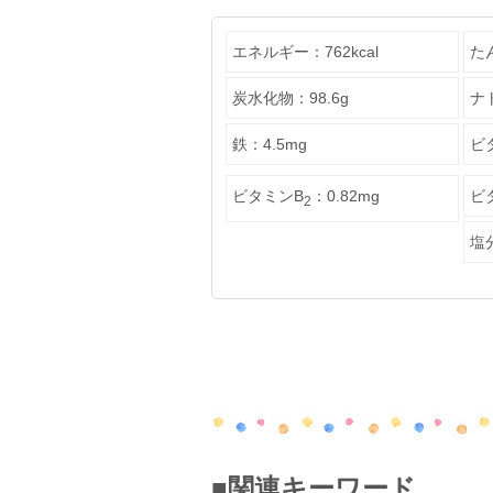
エネルギー：762kcal
た
炭水化物：98.6g
ナ
鉄：4.5mg
ビタ
ビタミンB
：0.82mg
ビ
2
塩分
■関連キーワード