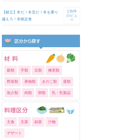
13k件
【献立】冬だ！冬至だ！冬を乗り
のビュ
越えろ！冬眠定食
ー
穀類
芋類
豆類
種実類
野菜類
果物類
きのこ類
藻類
魚介類
肉類
卵類
乳・乳製品
主食
主菜
副菜
汁物
デザート