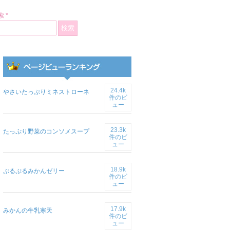
 *
24.4k
やさいたっぷりミネストローネ
件のビ
ュー
23.3k
たっぷり野菜のコンソメスープ
件のビ
ュー
18.9k
ぷるぷるみかんゼリー
件のビ
ュー
17.9k
みかんの牛乳寒天
件のビ
ュー