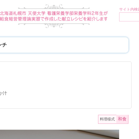
サイト内検索
ンチ
か汁
和食
料理様式