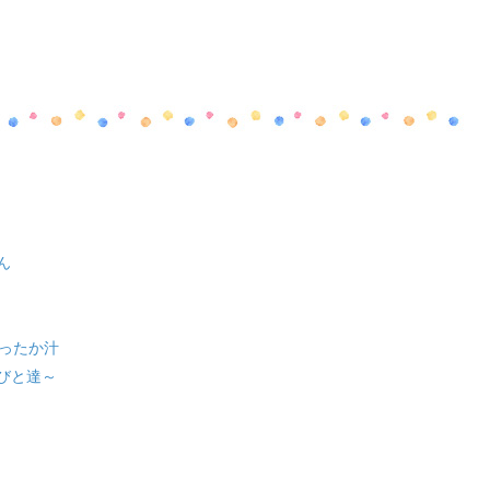
ん
ったか汁
びと達～