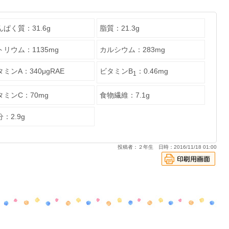
んぱく質：31.6g
脂質：21.3g
トリウム：1135mg
カルシウム：283mg
ミンA：340μgRAE
ビタミンB
：0.46mg
1
タミンC：70mg
食物繊維：7.1g
：2.9g
投稿者：２年生 日時：2016/11/18 01:00