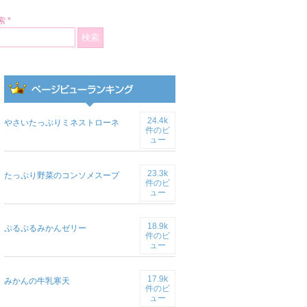
 *
24.4k
やさいたっぷりミネストローネ
件のビ
ュー
23.3k
たっぷり野菜のコンソメスープ
件のビ
ュー
18.9k
ぷるぷるみかんゼリー
件のビ
ュー
17.9k
みかんの牛乳寒天
件のビ
ュー