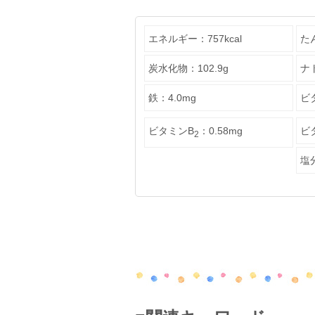
エネルギー：757kcal
た
炭水化物：102.9g
ナ
鉄：4.0mg
ビタ
ビタミンB
：0.58mg
ビ
2
塩分