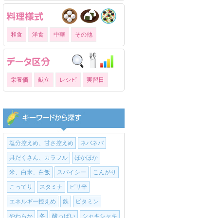
和食
洋食
中華
その他
栄養価
献立
レシピ
実習日
塩分控えめ、甘さ控えめ
ネバネバ
具だくさん、カラフル
ほかほか
米、白米、白飯
スパイシー
こんがり
こってり
スタミナ
ピリ辛
エネルギー控えめ
鉄
ビタミン
やわらか
冬
酸っぱい
シャキシャキ