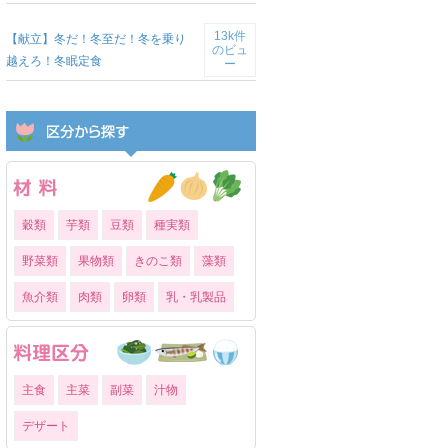
13k件
【献立】冬だ！冬至だ！冬を乗り
のビュ
越えろ！冬眠定食
ー
穀類
芋類
豆類
種実類
野菜類
果物類
きのこ類
藻類
魚介類
肉類
卵類
乳・乳製品
主食
主菜
副菜
汁物
デザート