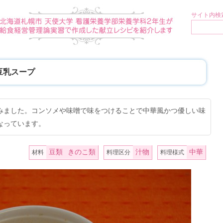
サイト内検索
豆乳スープ
みました。コンソメや味噌で味をつけることで中華風かつ優しい味
なっています。
豆類
きのこ類
汁物
中華
材料
料理区分
料理様式