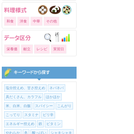
和食
洋食
中華
その他
栄養価
献立
レシピ
実習日
塩分控えめ、甘さ控えめ
ネバネバ
具だくさん、カラフル
ほかほか
米、白米、白飯
スパイシー
こんがり
こってり
スタミナ
ピリ辛
エネルギー控えめ
鉄
ビタミン
やわらか
冬
酸っぱい
シャキシャキ