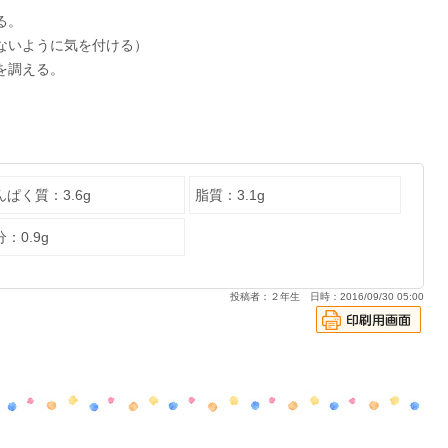
る。
ないように気を付ける）
を調える。
んぱく質：3.6g
脂質：3.1g
：0.9g
投稿者：２年生 日時：2016/09/30 05:00