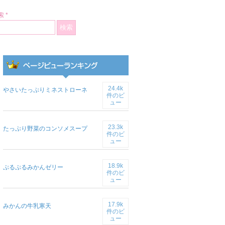
 *
24.4k
やさいたっぷりミネストローネ
件のビ
ュー
23.3k
たっぷり野菜のコンソメスープ
件のビ
ュー
18.9k
ぷるぷるみかんゼリー
件のビ
ュー
17.9k
みかんの牛乳寒天
件のビ
ュー