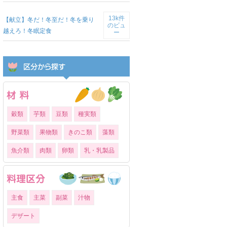
13k件
【献立】冬だ！冬至だ！冬を乗り
のビュ
越えろ！冬眠定食
ー
穀類
芋類
豆類
種実類
野菜類
果物類
きのこ類
藻類
魚介類
肉類
卵類
乳・乳製品
主食
主菜
副菜
汁物
デザート