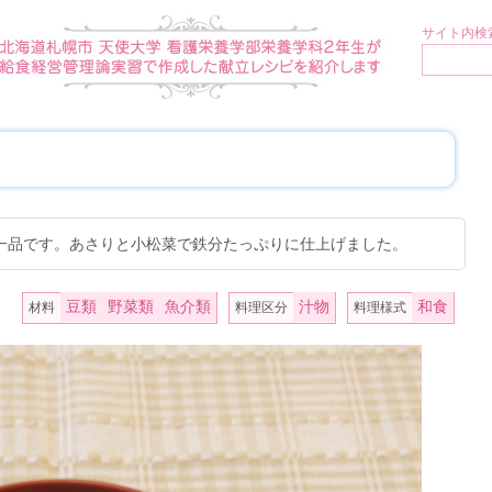
サイト内検索
一品です。あさりと小松菜で鉄分たっぷりに仕上げました。
豆類
野菜類
魚介類
汁物
和食
材料
料理区分
料理様式