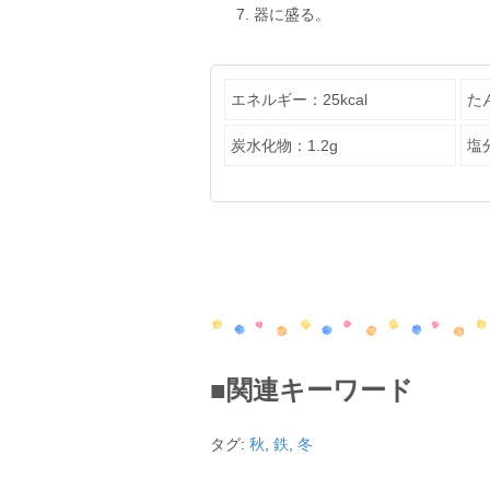
器に盛る。
エネルギー：25kcal
た
炭水化物：1.2g
塩分
■関連キーワード
タグ:
秋
,
鉄
,
冬