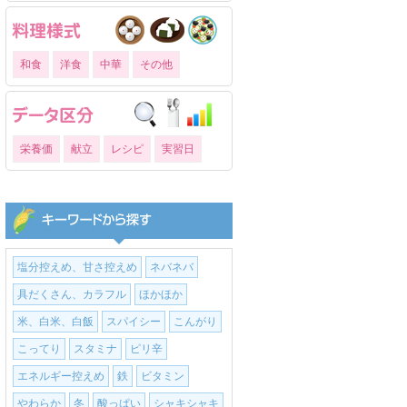
和食
洋食
中華
その他
栄養価
献立
レシピ
実習日
塩分控えめ、甘さ控えめ
ネバネバ
具だくさん、カラフル
ほかほか
米、白米、白飯
スパイシー
こんがり
こってり
スタミナ
ピリ辛
エネルギー控えめ
鉄
ビタミン
やわらか
冬
酸っぱい
シャキシャキ