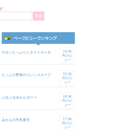
 *
24.4k
やさいたっぷりミネストローネ
件のビ
ュー
23.3k
たっぷり野菜のコンソメスープ
件のビ
ュー
18.9k
ぷるぷるみかんゼリー
件のビ
ュー
17.9k
みかんの牛乳寒天
件のビ
ュー