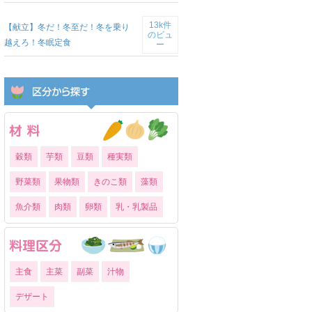
13k件
【献立】冬だ！冬至だ！冬を乗り
のビュ
越えろ！冬眠定食
ー
穀類
芋類
豆類
種実類
野菜類
果物類
きのこ類
藻類
魚介類
肉類
卵類
乳・乳製品
主食
主菜
副菜
汁物
デザート