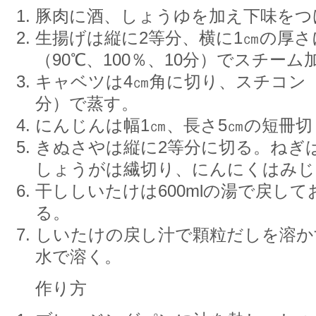
豚肉に酒、しょうゆを加え下味をつ
生揚げは縦に2等分、横に1㎝の厚
（90℃、100％、10分）でスチー
キャベツは4㎝角に切り、スチコン（1
分）で蒸す。
にんじんは幅1㎝、長さ5㎝の短冊
きぬさやは縦に2等分に切る。ねぎ
しょうがは繊切り、にんにくはみじ
干ししいたけは600mlの湯で戻し
る。
しいたけの戻し汁で顆粒だしを溶か
水で溶く。
作り方