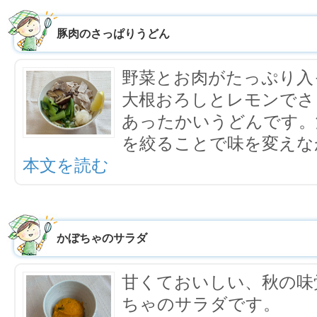
豚肉のさっぱりうどん
野菜とお肉がたっぷり入
大根おろしとレモンでさ
あったかいうどんです。
を絞ることで味を変えな
本文を読む
かぼちゃのサラダ
甘くておいしい、秋の味
ちゃのサラダです。