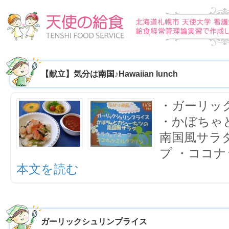
【献立】気分は南国♪Hawaiian lunch
・ガーリッ
・かぼちゃ
南国風サラ
プ ・ココ
本文を読む
ガーリックシュリンプライス