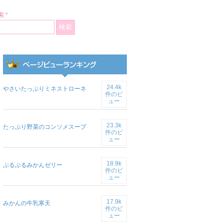
 *
24.4k
やさいたっぷりミネストローネ
件のビ
ュー
23.3k
たっぷり野菜のコンソメスープ
件のビ
ュー
18.9k
ぷるぷるみかんゼリー
件のビ
ュー
17.9k
みかんの牛乳寒天
件のビ
ュー