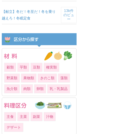
13k件
【献立】冬だ！冬至だ！冬を乗り
のビュ
越えろ！冬眠定食
ー
穀類
芋類
豆類
種実類
野菜類
果物類
きのこ類
藻類
魚介類
肉類
卵類
乳・乳製品
主食
主菜
副菜
汁物
デザート