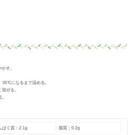
。
やかす。
。
、35℃になるまで温める。
く混ぜる。
る。
。
んぱく質：2.1g
脂質：0.2g