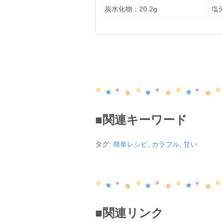
炭水化物：20.2g
塩分
■関連キーワード
タグ:
簡単レシピ
,
カラフル
,
甘い
■関連リンク