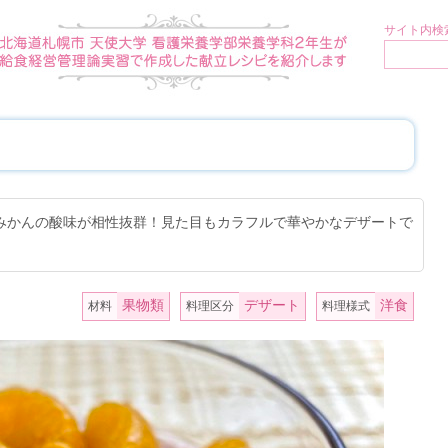
サイト内検索
みかんの酸味が相性抜群！見た目もカラフルで華やかなデザートで
果物類
デザート
洋食
材料
料理区分
料理様式