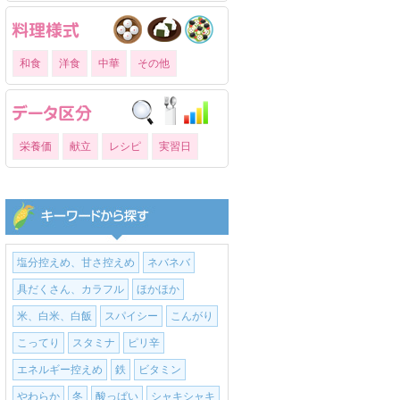
和食
洋食
中華
その他
栄養価
献立
レシピ
実習日
塩分控えめ、甘さ控えめ
ネバネバ
具だくさん、カラフル
ほかほか
米、白米、白飯
スパイシー
こんがり
こってり
スタミナ
ピリ辛
エネルギー控えめ
鉄
ビタミン
やわらか
冬
酸っぱい
シャキシャキ