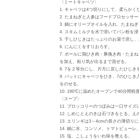
〈ミートキャベツ〉
1. キャベツは4つ切りにして、柔らか
2. たまねぎと人参はフードプロセッサ
3. 鍋にオリーブオイルを入れ、たまね
4. スキムミルクを水で溶いてパン粉を
5. 干しひじきはたっぷりのお湯で戻し
6. にんにくをすりおろす。
7. ボールに鶏ひき肉・豚挽き肉・た
を加え、粘り気が出るまで混ぜる。
8. 7を２等分にし、片方に戻したひじ
9. バットにキャベツをひき、7のひじ
をのせる。
10. 180℃に温めたオーブンで40分間程
〈スープ〉
11. ブロッコリーのつぼみは一口サイ
12. しめじとえのきは石づきをとる。え
13. エリンギは3～4cmの長さの薄切り
14. 鍋に水、コンソメ、トマトピュー
15. 塩、こしょうをいれ味を整える。