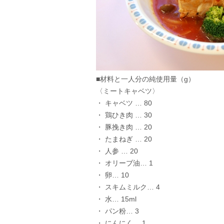
■材料と一人分の純使用量（g）
〈ミートキャベツ〉
・ キャベツ … 80
・ 鶏ひき肉 … 30
・ 豚挽き肉 … 20
・ たまねぎ … 20
・ 人参 … 20
・ オリーブ油… 1
・ 卵… 10
・ スキムミルク… 4
・ 水… 15ml
・ パン粉… 3
・ にんにく… 1