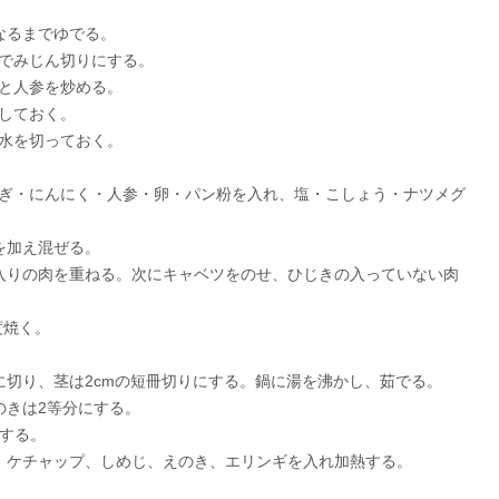
くなるまでゆでる。
ーでみじん切りにする。
ぎと人参を炒める。
浸しておく。
、水を切っておく。
まねぎ・にんにく・人参・卵・パン粉を入れ、塩・こしょう・ナツメグ
きを加え混ぜる。
き入りの肉を重ねる。次にキャベツをのせ、ひじきの入っていない肉
度焼く。
ズに切り、茎は2cmの短冊切りにする。鍋に湯を沸かし、茹でる。
のきは2等分にする。
にする。
レ、ケチャップ、しめじ、えのき、エリンギを入れ加熱する。