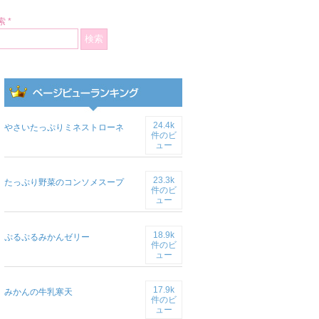
 *
24.4k
やさいたっぷりミネストローネ
件のビ
ュー
23.3k
たっぷり野菜のコンソメスープ
件のビ
ュー
18.9k
ぷるぷるみかんゼリー
件のビ
ュー
17.9k
みかんの牛乳寒天
件のビ
ュー