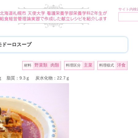
サイト内検索
モドーロスープ
野菜類
肉類
主菜
洋食
材料
料理区分
料理様式
5ｇ 脂質：9.3ｇ 炭水化物：22.7ｇ