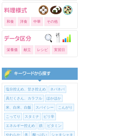
和食
洋食
中華
その他
栄養価
献立
レシピ
実習日
塩分控えめ、甘さ控えめ
ネバネバ
具だくさん、カラフル
ほかほか
米、白米、白飯
スパイシー
こんがり
こってり
スタミナ
ピリ辛
エネルギー控えめ
鉄
ビタミン
やわらか
冬
酸っぱい
シャキシャキ