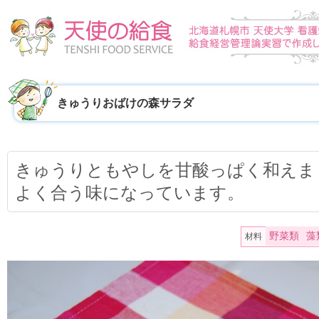
きゅうりおばけの森サラダ
きゅうりともやしを甘酸っぱく和えま
よく合う味になっています。
野菜類
藻
材料