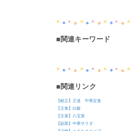
■関連キーワード
■関連リンク
【献立】王道 中華定食
【主食】白飯
【主菜】八宝菜
【副菜】中華サラダ