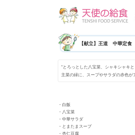
【献立】王道 中華定食
"とろっとした八宝菜、シャキシャキと
主菜の緑に、スープやサラダの赤色が
・白飯
・八宝菜
・中華サラダ
・とまたまスープ
・杏仁豆腐