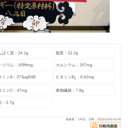
んぱく質：24.1g
脂質：22.2g
トリウム：1099mg
カルシウム：257mg
ミンA：373μgRAE
ビタミンB
：0.62mg
1
タミンC：47mg
食物繊維：7.8g
：2.7g
投稿者：２年生 日時：2025/12/03 01:00