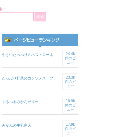
 *
24.4k
やさいたっぷりミネストローネ
件のビ
ュー
23.3k
たっぷり野菜のコンソメスープ
件のビ
ュー
18.9k
ぷるぷるみかんゼリー
件のビ
ュー
17.9k
みかんの牛乳寒天
件のビ
ュー