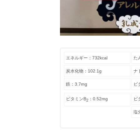
エネルギー：732kcal
た
炭水化物：102.1g
ナ
鉄：3.7mg
ビタ
ビタミンB
：0.52mg
ビ
2
塩分