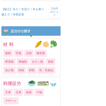
13k件
【献立】冬だ！冬至だ！冬を乗り
のビュ
越えろ！冬眠定食
ー
穀類
芋類
豆類
種実類
野菜類
果物類
きのこ類
藻類
魚介類
肉類
卵類
乳・乳製品
主食
主菜
副菜
汁物
デザート