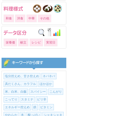
和食
洋食
中華
その他
栄養価
献立
レシピ
実習日
塩分控えめ、甘さ控えめ
ネバネバ
具だくさん、カラフル
ほかほか
米、白米、白飯
スパイシー
こんがり
こってり
スタミナ
ピリ辛
エネルギー控えめ
鉄
ビタミン
やわらか
冬
酸っぱい
シャキシャキ