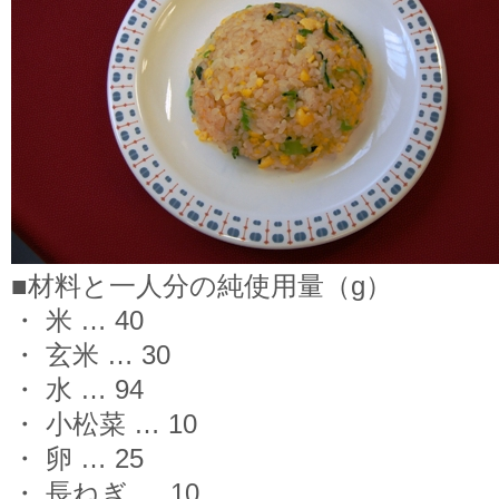
■材料と一人分の純使用量（g）
・ 米 … 40
・ 玄米 … 30
・ 水 … 94
・ 小松菜 … 10
・ 卵 … 25
・ 長ねぎ … 10