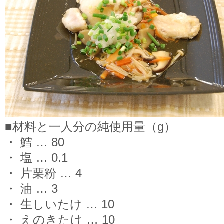
■材料と一人分の純使用量（g）
・ 鱈 … 80
・ 塩 … 0.1
・ 片栗粉 … 4
・ 油 … 3
・ 生しいたけ … 10
・ えのきたけ … 10