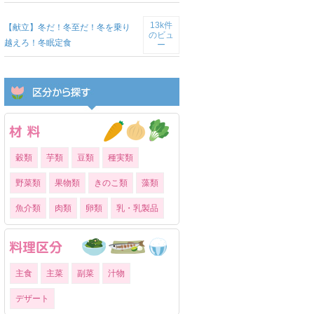
13k件
【献立】冬だ！冬至だ！冬を乗り
のビュ
越えろ！冬眠定食
ー
穀類
芋類
豆類
種実類
野菜類
果物類
きのこ類
藻類
魚介類
肉類
卵類
乳・乳製品
主食
主菜
副菜
汁物
デザート