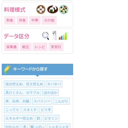
和食
洋食
中華
その他
栄養価
献立
レシピ
実習日
塩分控えめ、甘さ控えめ
ネバネバ
具だくさん、カラフル
ほかほか
米、白米、白飯
スパイシー
こんがり
こってり
スタミナ
ピリ辛
エネルギー控えめ
鉄
ビタミン
やわらか
冬
酸っぱい
シャキシャキ