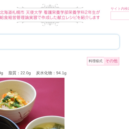
サイト内検索
その他
料理様式
0g 脂質：22.0g 炭水化物：94.1g