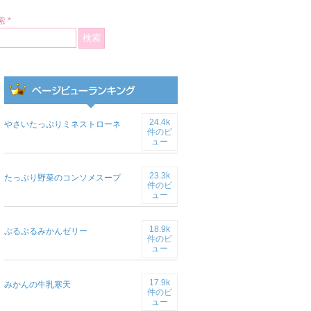
 *
24.4k
やさいたっぷりミネストローネ
件のビ
ュー
23.3k
たっぷり野菜のコンソメスープ
件のビ
ュー
18.9k
ぷるぷるみかんゼリー
件のビ
ュー
17.9k
みかんの牛乳寒天
件のビ
ュー