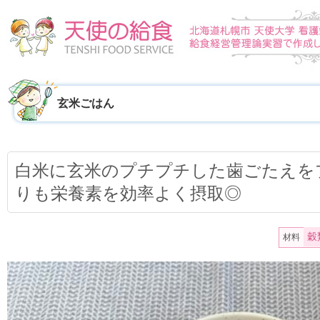
玄米ごはん
白米に玄米のプチプチした歯ごたえを
りも栄養素を効率よく摂取◎
穀
材料