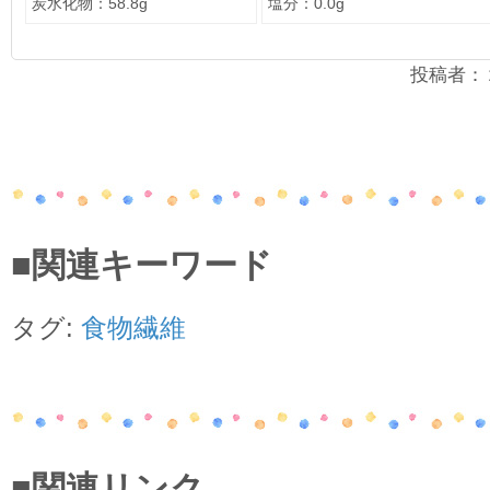
炭水化物：58.8g
塩分：0.0g
投稿者：２年
■関連キーワード
タグ:
食物繊維
■関連リンク