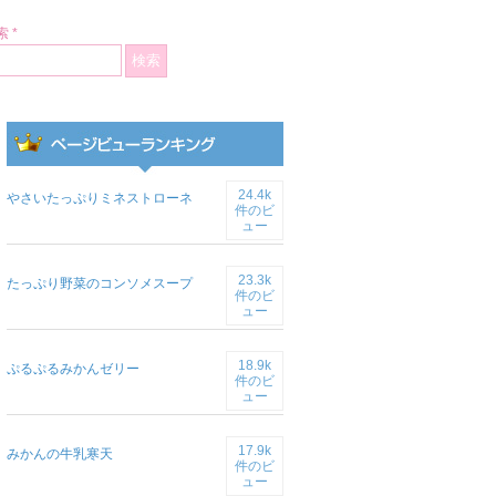
 *
24.4k
やさいたっぷりミネストローネ
件のビ
ュー
23.3k
たっぷり野菜のコンソメスープ
件のビ
ュー
18.9k
ぷるぷるみかんゼリー
件のビ
ュー
17.9k
みかんの牛乳寒天
件のビ
ュー