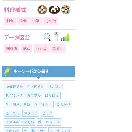
和食
洋食
中華
その他
栄養価
献立
レシピ
実習日
塩分控えめ、甘さ控えめ
ネバネバ
具だくさん、カラフル
ほかほか
米、白米、白飯
スパイシー
こんがり
こってり
スタミナ
ピリ辛
エネルギー控えめ
鉄
ビタミン
やわらか
冬
酸っぱい
シャキシャキ