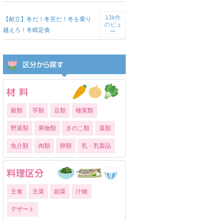
13k件
【献立】冬だ！冬至だ！冬を乗り
のビュ
越えろ！冬眠定食
ー
穀類
芋類
豆類
種実類
野菜類
果物類
きのこ類
藻類
魚介類
肉類
卵類
乳・乳製品
主食
主菜
副菜
汁物
デザート