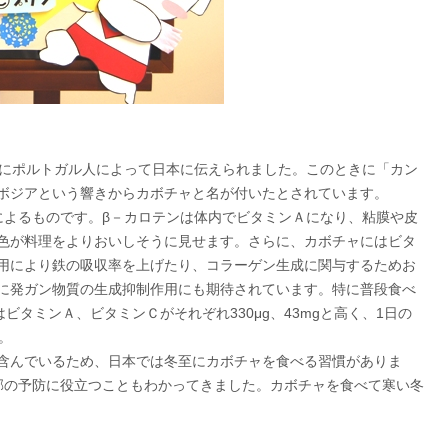
紀にポルトガル人によって日本に伝えられました。このときに「カン
ボジアという響きからカボチャと名が付いたとされています。
によるものです。β－カロテンは体内でビタミンＡになり、粘膜や皮
色が料理をよりおいしそうに見せます。さらに、カボチャにはビタ
用により鉄の吸収率を上げたり、コラーゲン生成に関与するためお
に発ガン物質の生成抑制作用にも期待されています。特に普段食べ
ビタミンＡ、ビタミンＣがそれぞれ330μg、43mgと高く、1日の
。
含んでいるため、日本では冬至にカボチャを食べる習慣がありま
邪の予防に役立つこともわかってきました。カボチャを食べて寒い冬