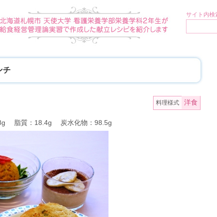
サイト内検索
ンチ
洋食
料理様式
8g 脂質：18.4g 炭水化物：98.5g