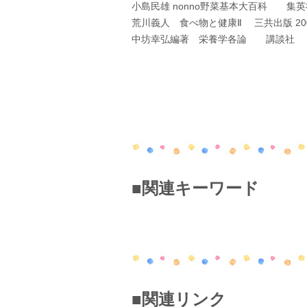
小島民雄 nonno野菜基本大百科 集英社
荒川義人 食べ物と健康Ⅱ 三共出版 20
中坊幸弘編著 栄養学各論 講談社 1
■関連キーワード
■関連リンク