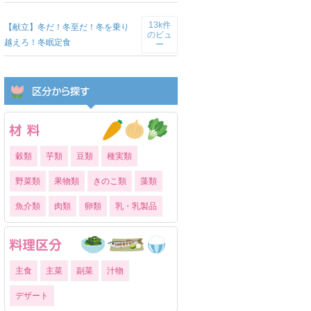
13k件
【献立】冬だ！冬至だ！冬を乗り
のビュ
越えろ！冬眠定食
ー
穀類
芋類
豆類
種実類
野菜類
果物類
きのこ類
藻類
魚介類
肉類
卵類
乳・乳製品
主食
主菜
副菜
汁物
デザート