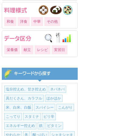
和食
洋食
中華
その他
栄養価
献立
レシピ
実習日
塩分控えめ、甘さ控えめ
ネバネバ
具だくさん、カラフル
ほかほか
米、白米、白飯
スパイシー
こんがり
こってり
スタミナ
ピリ辛
エネルギー控えめ
鉄
ビタミン
やわらか
冬
酸っぱい
シャキシャキ