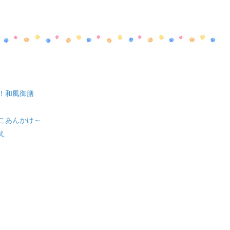
！和風御膳
こあんかけ～
え