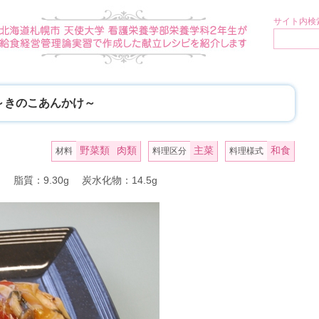
サイト内検索
～きのこあんかけ～
野菜類
肉類
主菜
和食
材料
料理区分
料理様式
g 脂質：9.30g 炭水化物：14.5g