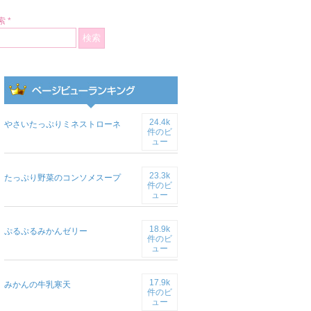
 *
24.4k
やさいたっぷりミネストローネ
件のビ
ュー
23.3k
たっぷり野菜のコンソメスープ
件のビ
ュー
18.9k
ぷるぷるみかんゼリー
件のビ
ュー
17.9k
みかんの牛乳寒天
件のビ
ュー