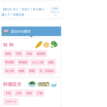
13k件
【献立】冬だ！冬至だ！冬を乗り
のビュ
越えろ！冬眠定食
ー
穀類
芋類
豆類
種実類
野菜類
果物類
きのこ類
藻類
魚介類
肉類
卵類
乳・乳製品
主食
主菜
副菜
汁物
デザート