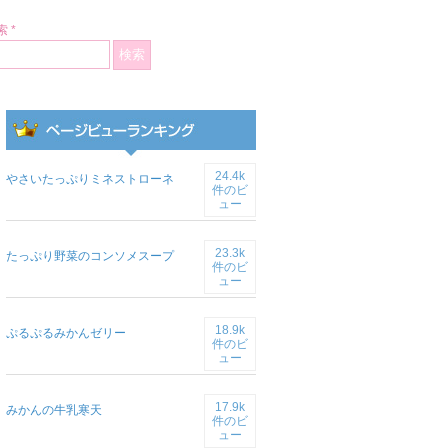
 *
24.4k
やさいたっぷりミネストローネ
件のビ
ュー
23.3k
たっぷり野菜のコンソメスープ
件のビ
ュー
18.9k
ぷるぷるみかんゼリー
件のビ
ュー
17.9k
みかんの牛乳寒天
件のビ
ュー