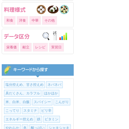
和食
洋食
中華
その他
栄養価
献立
レシピ
実習日
塩分控えめ、甘さ控えめ
ネバネバ
具だくさん、カラフル
ほかほか
米、白米、白飯
スパイシー
こんがり
こってり
スタミナ
ピリ辛
エネルギー控えめ
鉄
ビタミン
やわらか
冬
酸っぱい
シャキシャキ