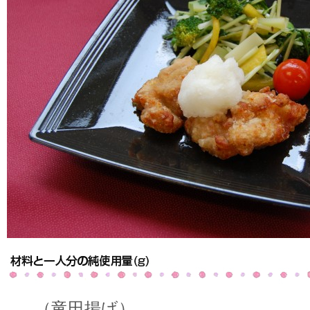
（竜田揚げ）