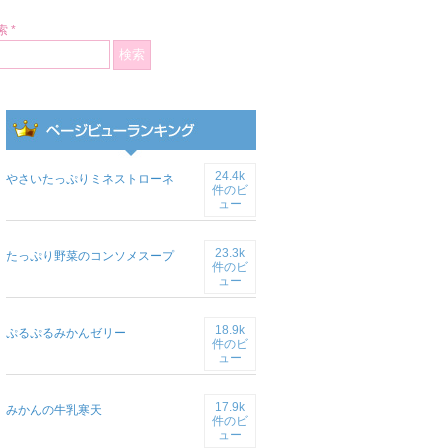
 *
24.4k
やさいたっぷりミネストローネ
件のビ
ュー
23.3k
たっぷり野菜のコンソメスープ
件のビ
ュー
18.9k
ぷるぷるみかんゼリー
件のビ
ュー
17.9k
みかんの牛乳寒天
件のビ
ュー