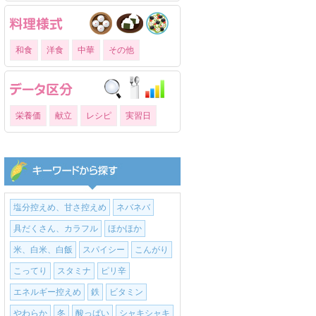
和食
洋食
中華
その他
栄養価
献立
レシピ
実習日
塩分控えめ、甘さ控えめ
ネバネバ
具だくさん、カラフル
ほかほか
米、白米、白飯
スパイシー
こんがり
こってり
スタミナ
ピリ辛
エネルギー控えめ
鉄
ビタミン
やわらか
冬
酸っぱい
シャキシャキ