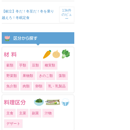
13k件
【献立】冬だ！冬至だ！冬を乗り
のビュ
越えろ！冬眠定食
ー
穀類
芋類
豆類
種実類
野菜類
果物類
きのこ類
藻類
魚介類
肉類
卵類
乳・乳製品
主食
主菜
副菜
汁物
デザート